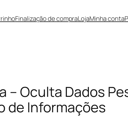
rinho
Finalização de compra
Loja
Minha conta
P
a – Oculta Dados Pes
o de Informações