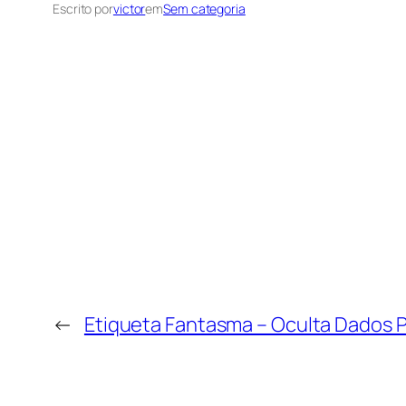
Escrito por
victor
em
Sem categoria
←
Etiqueta Fantasma – Oculta Dados 