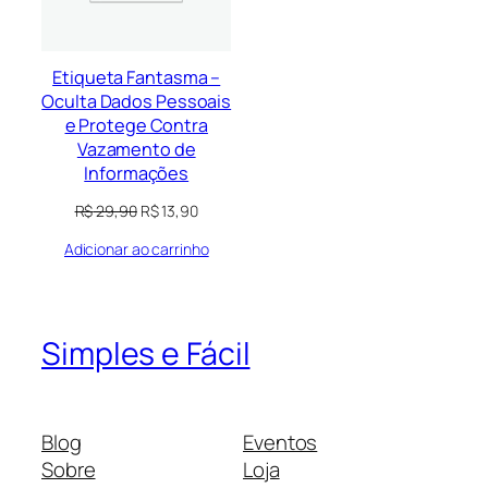
Etiqueta Fantasma –
Oculta Dados Pessoais
e Protege Contra
Vazamento de
Informações
O
O
R$
29,90
R$
13,90
preço
preço
Adicionar ao carrinho
original
atual
era:
é:
R$ 29,90.
R$ 13,90.
Simples e Fácil
Blog
Eventos
Sobre
Loja