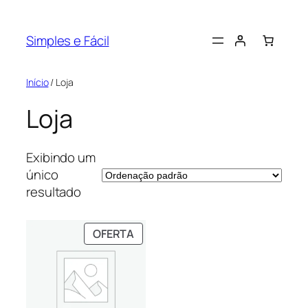
Pular
para
Simples e Fácil
o
conteúdo
Início
/ Loja
Loja
Exibindo um
único
resultado
PRODUTO
OFERTA
EM
PROMOÇÃO