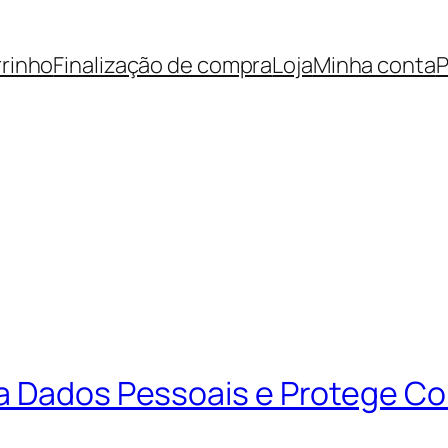
rinho
Finalização de compra
Loja
Minha conta
P
ta Dados Pessoais e Protege C