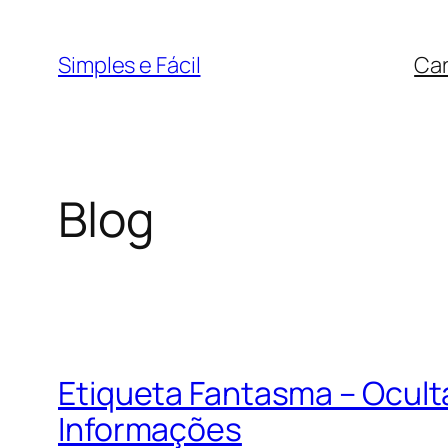
Pular
para
Simples e Fácil
Car
o
conteúdo
Blog
Etiqueta Fantasma – Ocul
Informações